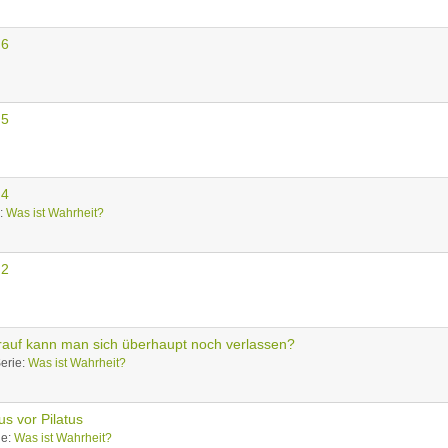
 6
 5
 4
e:
Was ist Wahrheit?
 2
rauf kann man sich überhaupt noch verlassen?
erie:
Was ist Wahrheit?
us vor Pilatus
ie:
Was ist Wahrheit?