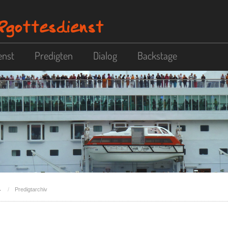
enst
Predigten
Dialog
Backstage
Predigtarchiv