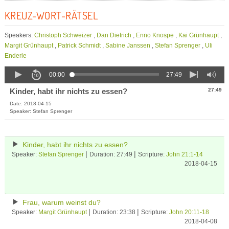
KREUZ-WORT-RÄTSEL
Speakers:
Christoph Schweizer
,
Dan Dietrich
,
Enno Knospe
,
Kai Grünhaupt
,
Margit Grünhaupt
,
Patrick Schmidt
,
Sabine Janssen
,
Stefan Sprenger
,
Uli
Enderle
00:00
27:49
Kinder, habt ihr nichts zu essen?
27:49
Date: 2018-04-15
Speaker: Stefan Sprenger
Kinder, habt ihr nichts zu essen?
|
|
Speaker:
Stefan Sprenger
Duration: 27:49
Scripture:
John 21:1-14
2018-04-15
Frau, warum weinst du?
|
|
Speaker:
Margit Grünhaupt
Duration: 23:38
Scripture:
John 20:11-18
2018-04-08