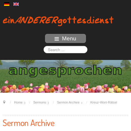
Menu
Home
Sermons
Sermon Archive
Kreuz-Wort-Rätsel
Sermon Archive