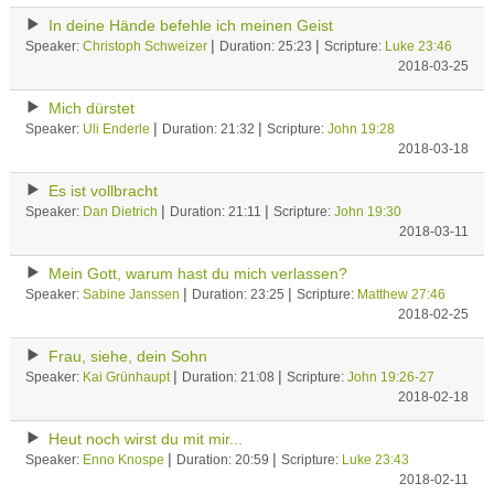
In deine Hände befehle ich meinen Geist
|
|
Speaker:
Christoph Schweizer
Duration: 25:23
Scripture:
Luke 23:46
2018-03-25
Mich dürstet
|
|
Speaker:
Uli Enderle
Duration: 21:32
Scripture:
John 19:28
2018-03-18
Es ist vollbracht
|
|
Speaker:
Dan Dietrich
Duration: 21:11
Scripture:
John 19:30
2018-03-11
Mein Gott, warum hast du mich verlassen?
|
|
Speaker:
Sabine Janssen
Duration: 23:25
Scripture:
Matthew 27:46
2018-02-25
Frau, siehe, dein Sohn
|
|
Speaker:
Kai Grünhaupt
Duration: 21:08
Scripture:
John 19:26-27
2018-02-18
Heut noch wirst du mit mir...
|
|
Speaker:
Enno Knospe
Duration: 20:59
Scripture:
Luke 23:43
2018-02-11