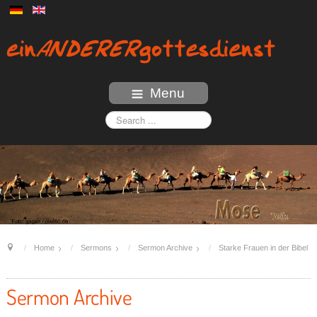
Menu
Home
Sermons
Sermon Archive
Starke Frauen in der Bibel
Sermon Archive