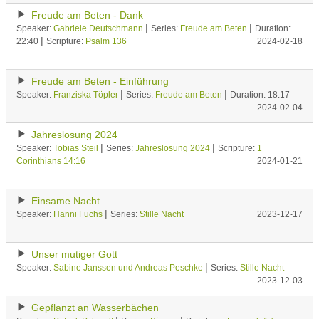
Freude am Beten - Dank
|
|
Speaker:
Gabriele Deutschmann
Series:
Freude am Beten
Duration:
|
22:40
Scripture:
Psalm 136
2024-02-18
Freude am Beten - Einführung
|
|
Speaker:
Franziska Töpler
Series:
Freude am Beten
Duration: 18:17
2024-02-04
Jahreslosung 2024
|
|
Speaker:
Tobias Steil
Series:
Jahreslosung 2024
Scripture:
1
Corinthians 14:16
2024-01-21
Einsame Nacht
|
Speaker:
Hanni Fuchs
Series:
Stille Nacht
2023-12-17
Unser mutiger Gott
|
Speaker:
Sabine Janssen und Andreas Peschke
Series:
Stille Nacht
2023-12-03
Gepflanzt an Wasserbächen