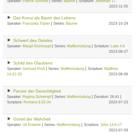
|
|
Speaker:
Patrick Schmidt
Series:
Bäume
Scripture:
Jeremiah 17
2023-11-05
Das Kreuz als Baum des Lebens
|
Speaker:
Franziska Töpler
Series:
Bäume
2023-10-29
Schwert des Geistes
|
|
Speaker:
Margit Grünhaupt
Series:
Waffenrüstung
Scripture:
Luke 4:8
2023-08-27
Schild des Glaubens
|
|
Speaker:
Gerhard Proß
Series:
Waffenrüstung
Scripture:
Matthew
14:22-33
2023-08-06
Panzer der Gerechtigkeit
|
|
|
Speaker:
Regina Schrempf
Series:
Waffenrüstung
Duration: 26:41
Scripture:
Romans 8:33-34
2023-07-23
Gürtel der Wahrheit
|
|
Speaker:
Uli Enderle
Series:
Waffenrüstung
Scripture:
John 14:6-17
2023-07-09