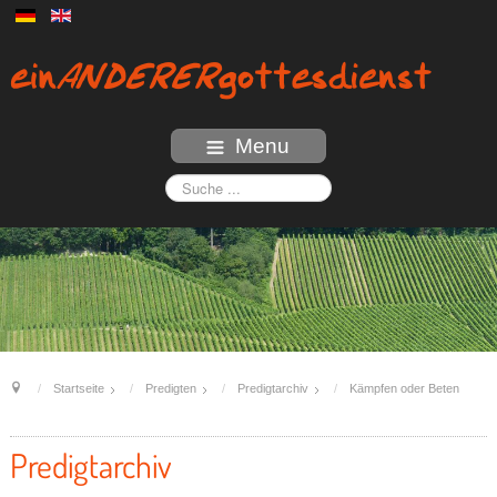
Menu
Startseite
Predigten
Predigtarchiv
Kämpfen oder Beten
Predigtarchiv